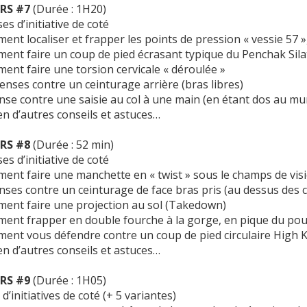
RS #7
(Durée : 1H20)
es d’initiative de coté
nt localiser et frapper les points de pression « vessie 57 »,
nt faire un coup de pied écrasant typique du Penchak Silat 
nt faire une torsion cervicale « déroulée »
enses contre un ceinturage arrière (bras libres)
se contre une saisie au col à une main (en étant dos au mu
en d’autres conseils et astuces…
RS #8
(Durée : 52 min)
es d’initiative de coté
nt faire une manchette en « twist » sous le champs de visi
ses contre un ceinturage de face bras pris (au dessus des 
nt faire une projection au sol (Takedown)
nt frapper en double fourche à la gorge, en pique du pouc
nt vous défendre contre un coup de pied circulaire High K
en d’autres conseils et astuces…
RS #9
(Durée : 1H05)
d’initiatives de coté (+ 5 variantes)