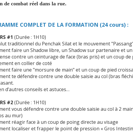
on de combat réel dans la rue.
AMME COMPLET DE LA FORMATION (24 cours) :
RS #1
(Durée : 1H10)
lut traditionnel du Penchak Silat et le mouvement "Passang
nt faire un Shadow libre, un Shadow sur partenaire et un 
ense contre un ceinturage de face (bras pris) et un coup de 
ement en collier de coté
nt faire une "morsure de main" et un coup de pied croissa
nt te défendre contre une double saisie au col (bras fléch
rasant.
en d’autres conseils et astuces…
RS #2
(Durée : 1H10)
nt vous défendre contre une double saisie au col à 2 mains
os au mur)
nt réagir face à un coup de poing directe au visage
nt localiser et frapper le point de pression « Gros Intestin 