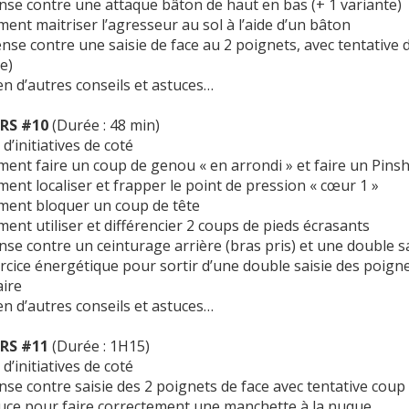
se contre une attaque bâton de haut en bas (+ 1 variante)
nt maitriser l’agresseur au sol à l’aide d’un bâton
se contre une saisie de face au 2 poignets, avec tentative d
e)
en d’autres conseils et astuces…
RS #10
(Durée : 48 min)
d’initiatives de coté
nt faire un coup de genou « en arrondi » et faire un Pins
nt localiser et frapper le point de pression « cœur 1 »
ent bloquer un coup de tête
nt utiliser et différencier 2 coups de pieds écrasants
se contre un ceinturage arrière (bras pris) et une double sa
rcice énergétique pour sortir d’une double saisie des poignet
ire
en d’autres conseils et astuces…
RS #11
(Durée : 1H15)
d’initiatives de coté
se contre saisie des 2 poignets de face avec tentative coup 
uce pour faire correctement une manchette à la nuque