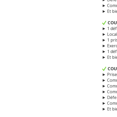
► Comme
► Et bi
COU
► 1 déf
► Local
► 1 pris
► Exerc
► 1 déf
► Et bi
COU
► Prises
► Comme
► Comme
► Comme
► Défen
► Comme
► Et bi