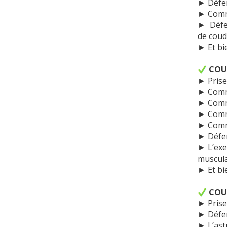
► Défen
► Comme
► Défen
de coud
► Et bi
COU
► Prise 
► Comme
► Comme
► Comm
► Comme
► Défen
► L’exe
muscula
► Et bi
COU
► Prise 
► Défen
► L’ast