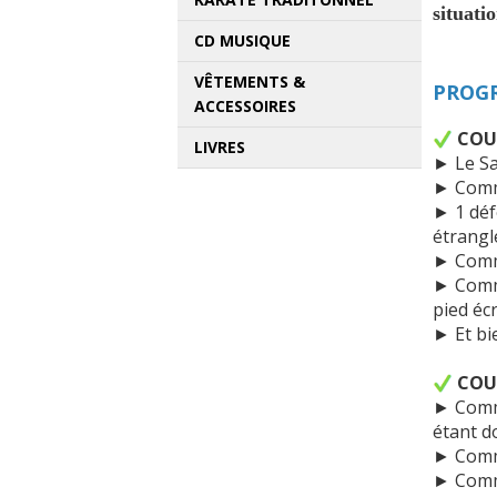
situati
CD MUSIQUE
VÊTEMENTS &
PROGR
ACCESSOIRES
COU
LIVRES
► Le Sa
► Comme
► 1 déf
étrangl
► Comme
► Comme
pied éc
► Et bi
COU
► Comme
étant d
► Comme
► Comme