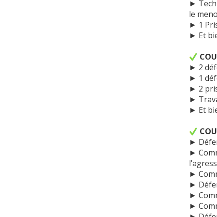
► Techn
le meno
► 1 Pris
► Et bi
COU
► 2 déf
► 1 déf
► 2 pris
► Trava
► Et bi
COU
► Défen
► Comme
l’agres
► Comme
► Défen
► Comme
► Comme
► Défen