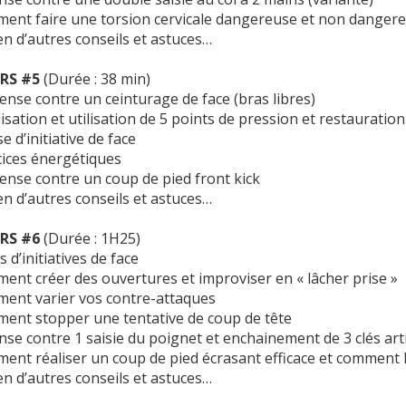
nt faire une torsion cervicale dangereuse et non danger
en d’autres conseils et astuces…
RS #5
(Durée : 38 min)
ense contre un ceinturage de face (bras libres)
isation et utilisation de 5 points de pression et restauration
e d’initiative de face
ices énergétiques
ense contre un coup de pied front kick
en d’autres conseils et astuces…
RS #6
(Durée : 1H25)
 d’initiatives de face
nt créer des ouvertures et improviser en « lâcher prise »
nt varier vos contre-attaques
nt stopper une tentative de coup de tête
se contre 1 saisie du poignet et enchainement de 3 clés arti
nt réaliser un coup de pied écrasant efficace et comment l
en d’autres conseils et astuces…