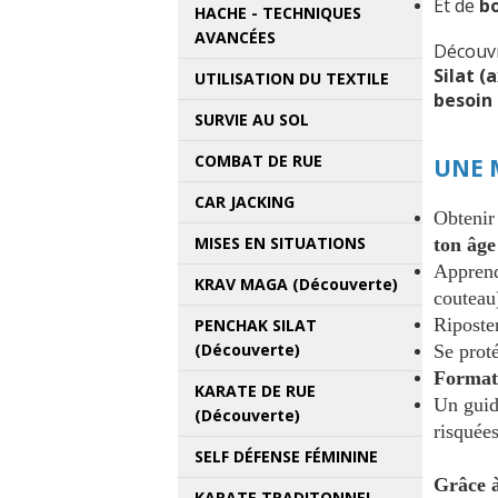
Et de
b
HACHE - TECHNIQUES
AVANCÉES
Découvr
Silat (
UTILISATION DU TEXTILE
besoin
SURVIE AU SOL
COMBAT DE RUE
UNE 
CAR JACKING
Obtenir
MISES EN SITUATIONS
ton âge
Appren
KRAV MAGA (Découverte)
couteau
Riposter
PENCHAK SILAT
(Découverte)
Se prot
Format
KARATE DE RUE
Un gui
(Découverte)
risquée
SELF DÉFENSE FÉMININE
Grâce à
KARATE TRADITONNEL