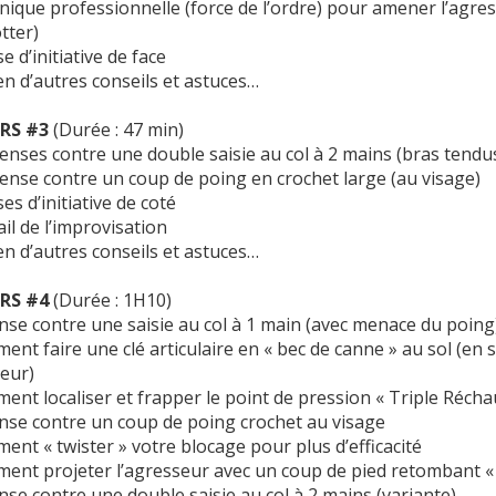
ique professionnelle (force de l’ordre) pour amener l’agress
tter)
e d’initiative de face
en d’autres conseils et astuces…
RS #3
(Durée : 47 min)
enses contre une double saisie au col à 2 mains (bras tendu
ense contre un coup de poing en crochet large (au visage)
es d’initiative de coté
il de l’improvisation
en d’autres conseils et astuces…
RS #4
(Durée : 1H10)
se contre une saisie au col à 1 main (avec menace du poing
nt faire une clé articulaire en « bec de canne » au sol (en 
seur)
nt localiser et frapper le point de pression « Triple Récha
se contre un coup de poing crochet au visage
nt « twister » votre blocage pour plus d’efficacité
nt projeter l’agresseur avec un coup de pied retombant « e
se contre une double saisie au col à 2 mains (variante)