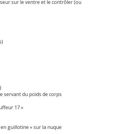
eur sur le ventre et le contrôler (ou
s)
)
se servant du poids de corps
uffeur 17 »
n guillotine » sur la nuque