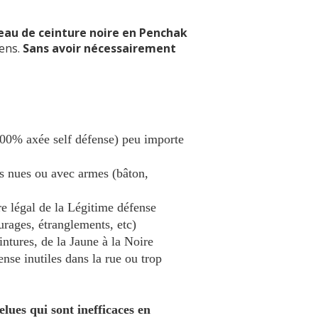
veau de ceinture noire en Penchak
iens.
Sans avoir nécessairement
00% axée self défense) peu importe
s nues ou avec armes (bâton,
re légal de la Légitime défense
turages, étranglements, etc)
ntures, de la Jaune à la Noire
ense inutiles dans la rue ou trop
lues qui sont inefficaces en