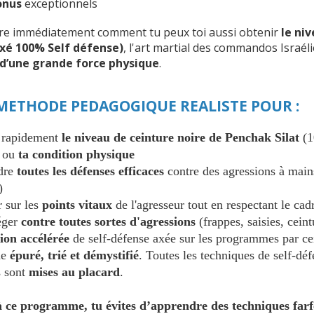
onus
exceptionnels
e immédiatement comment tu peux toi aussi obtenir
le ni
axé 100% Self défense)
, l'art martial des commandos Israél
 d’une grande force physique
.
METHODE PEDAGOGIQUE REALISTE POUR :
 rapidement
le niveau de ceinture noire de Penchak Silat
(1
ou
ta
condition physique
dre
toutes les défenses efficaces
contre des agressions à main
)
 sur les
points vitaux
de l'agresseur tout en respectant le cad
éger
contre toutes sortes d'agressions
(frappes, saisies, cein
ion accélérée
de self-défense axée sur les programmes par cei
de
épuré, trié et démystifié
. Toutes les techniques de self-déf
s sont
mises au placard
.
 ce programme, tu évites d’apprendre des techniques farfe