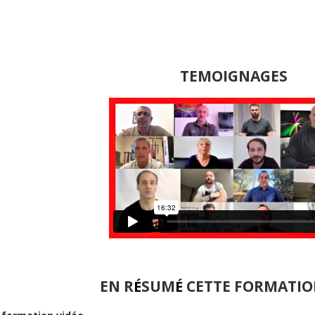
TEMOIGNAGES
EN R
SUM
CETTE FORMATION
É
É