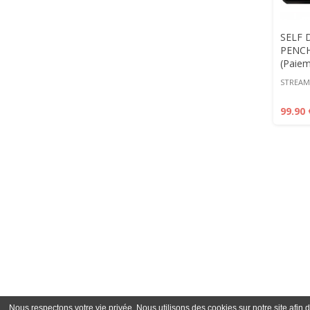
SELF 
PENCH
(Paiem
STREAMI
99.90 
Nous respectons votre vie privée. Nous utilisons des cookies sur notre site afin d