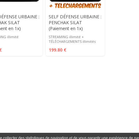
DÉFENSE URBAINE :
SELF DÉFENSE URBAINE :
AK SILAT
PENCHAK SILAT
ent en 1x)
(Paiement en 1x)
NG illimité
STREAMING illimité +
TÉLÉCHARGEMENTS illimités
€
199.80 €
e collecter des statistiques de navigation et de vous garantir une expérience de nav