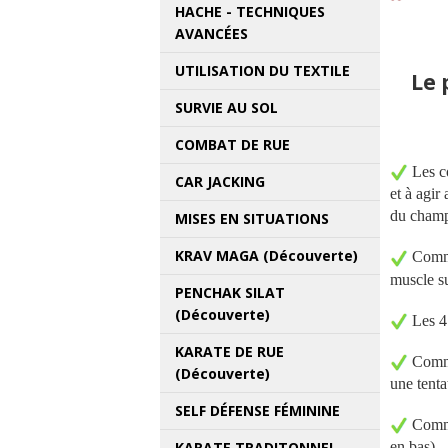
HACHE - TECHNIQUES
AVANCÉES
UTILISATION DU TEXTILE
Le 
SURVIE AU SOL
COMBAT DE RUE
Les c
CAR JACKING
et à agir
du champ 
MISES EN SITUATIONS
KRAV MAGA (Découverte)
Comme
muscle su
PENCHAK SILAT
(Découverte)
Les 4
KARATE DE RUE
Comme
(Découverte)
une tenta
SELF DÉFENSE FÉMININE
Comme
KARATE TRADITONNEL
en bas)