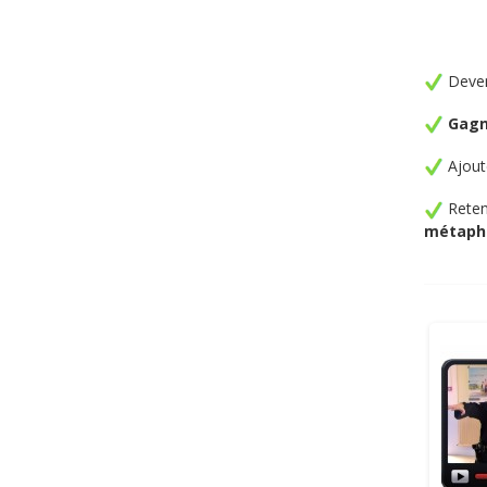
Deven
Gagn
Ajout
Reten
métapho