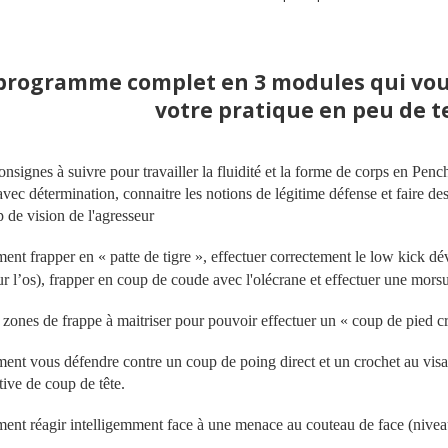
programme complet en 3 modules qui vou
votre pratique en peu de t
onsignes à suivre pour travailler la fluidité et la forme de corps en Penc
 avec détermination, connaitre les notions de légitime défense et faire d
de vision de l'agresseur
nt frapper en « patte de tigre », effectuer correctement le low kick déva
r l’os), frapper en coup de coude avec l'olécrane et effectuer une mors
 zones de frappe à maitriser pour pouvoir effectuer un « coup de pied cr
nt vous défendre contre un coup de poing direct et un crochet au visag
tive de coup de tête.
nt réagir intelligemment face à une menace au couteau de face (niveau