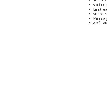
1H00 de
Vidéos
d
En
stre
Vidéos
a
Mises à 
Accès a