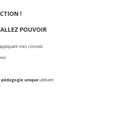
CTION !
 ALLEZ POUVOIR
ppliquant mes conseils
tion
e
pédagogie unique
utilisant