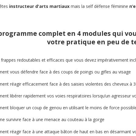
êtes
instructeur d'arts martiaux
mais la self défense féminine
n’e
programme complet en 4 modules qui vou
votre pratique en peu de t
frappes redoutables et efficaces que vous devez impérativement incl
nt vous défendre face à des coups de poings ou gifles au visage
nt réagir efficacement face à des saisies violentes des cheveux à 
t libérer rapidement vos voies respiratoires lorsqu’un agresseur vo
nt bloquer un coup de genou en utilisant le moins de force possibl
 survivre face à une menace au couteau à la gorge
t réagir face à une attaque bâton de haut en bas en désarmant votre 