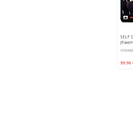
SELF 
(Paiem
STREAMI
99.90 