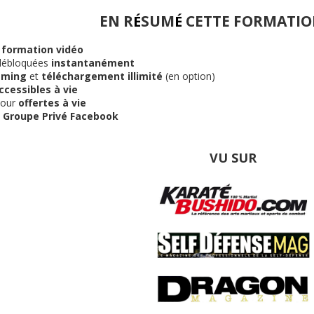
EN R
SUM
CETTE FORMATION
É
É
 formation vidéo
ébloquées
instantanément
aming
et
téléchargement illimité
(en option)
ccessibles à vie
jour
offertes à vie
u
Groupe Privé Facebook
VU SUR