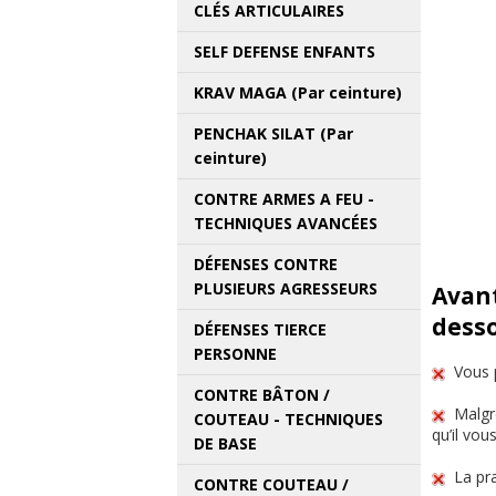
CLÉS ARTICULAIRES
SELF DEFENSE ENFANTS
KRAV MAGA (Par ceinture)
PENCHAK SILAT (Par
ceinture)
CONTRE ARMES A FEU -
TECHNIQUES AVANCÉES
DÉFENSES CONTRE
PLUSIEURS AGRESSEURS
Avant
desso
DÉFENSES TIERCE
PERSONNE
Vous p
CONTRE BÂTON /
Malgré
COUTEAU - TECHNIQUES
qu’il vou
DE BASE
La pra
CONTRE COUTEAU /