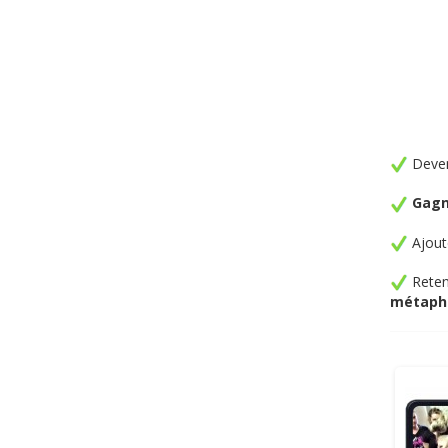
Deven
Gagn
Ajout
Reten
métapho