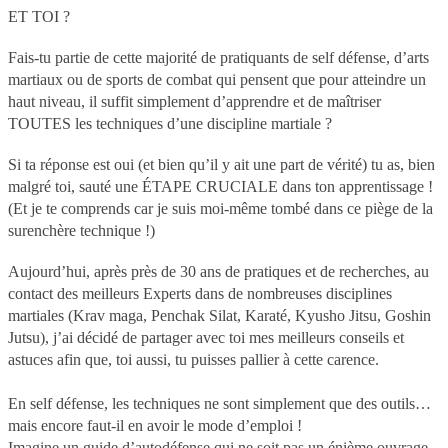
ET TOI ?
Fais-tu partie de cette majorité de pratiquants de self défense, d’arts
martiaux ou de sports de combat qui pensent que pour atteindre un
haut niveau, il suffit simplement d’apprendre et de maîtriser
TOUTES les techniques d’une discipline martiale ?
Si ta réponse est oui (et bien qu’il y ait une part de vérité) tu as, bien
malgré toi, sauté une ÉTAPE CRUCIALE dans ton apprentissage !
(Et je te comprends car je suis moi-même tombé dans ce piège de la
surenchère technique !)
Aujourd’hui, après près de 30 ans de pratiques et de recherches, au
contact des meilleurs Experts dans de nombreuses disciplines
martiales (Krav maga, Penchak Silat, Karaté, Kyusho Jitsu, Goshin
Jutsu), j’ai décidé de partager avec toi mes meilleurs conseils et
astuces afin que, toi aussi, tu puisses pallier à cette carence.
En self défense, les techniques ne sont simplement que des outils…
mais encore faut-il en avoir le mode d’emploi !
Imagine un guide d’autodéfense qui ne soit pas un énième ouvrage